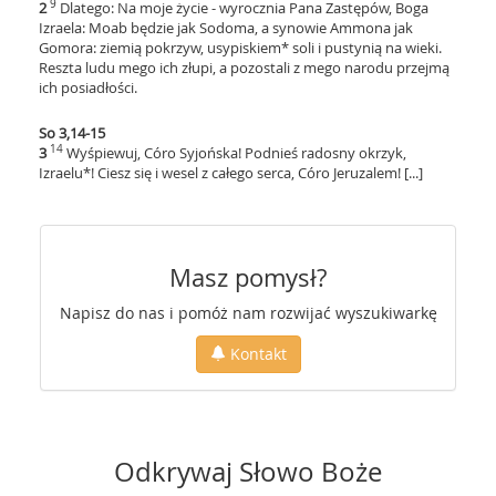
9
2
Dlatego: Na moje życie - wyrocznia Pana Zastępów, Boga
Izraela: Moab będzie jak Sodoma, a synowie Ammona jak
Gomora: ziemią pokrzyw, usypiskiem* soli i pustynią na wieki.
Reszta ludu mego ich złupi, a pozostali z mego narodu przejmą
ich posiadłości.
So 3,14-15
14
3
Wyśpiewuj, Córo Syjońska! Podnieś radosny okrzyk,
Izraelu*! Ciesz się i wesel z całego serca, Córo Jeruzalem! [...]
Masz pomysł?
Napisz do nas i pomóż nam rozwijać wyszukiwarkę
Kontakt
Odkrywaj Słowo Boże