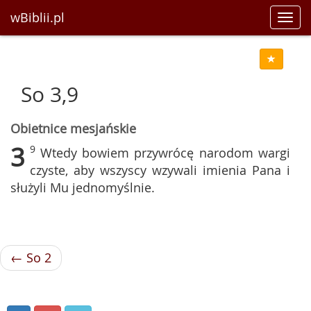
wBiblii.pl
Toggl
navig
So 3,9
Obietnice mesjańskie
3
9
Wtedy bowiem przywrócę narodom wargi
czyste, aby wszyscy wzywali imienia Pana i
służyli Mu jednomyślnie.
← So 2