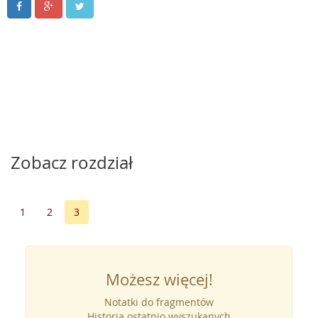
Zobacz rozdział
1
2
3
Możesz więcej!
Notatki do fragmentów
Historia ostatnio wyszukanych