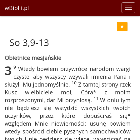
wBiblii.pl
Toggl
navig
So 3,9-13
Obietnice mesjańskie
3
9
Wtedy bowiem przywrócę narodom wargi
czyste, aby wszyscy wzywali imienia Pana i
10
służyli Mu jednomyślnie.
Z tamtej strony rzek
Kusz wielbiciele moi, Córa* z moim
11
rozproszonymi, dar Mi przyniosą.
W dniu tym
nie będziesz się wstydzić wszystkich twoich
uczynków, przez które dopuściłaś się*
względem Mnie niewierności; usunę bowiem
wtedy spośród ciebie pysznych samochwalców
twoich i nie będziesz się więcej wywyższać na