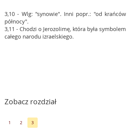
3,10 - Wlg: "synowie". Inni popr.: "od krańców
północy".
3,11 - Chodzi o Jerozolimę, która była symbolem
całego narodu izraelskiego.
Zobacz rozdział
1
2
3