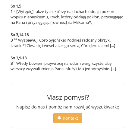
So 1,5
5
1
[Wytępię] także tych, którzy na dachach oddają pokłon
wojsku niebieskiemu, i tych, którzy oddają pokłon, przysięgając
na Pana i przysięgając [również] na Milkoma*,
So 3,14-18
14
3
Wyśpiewuj, Córo Syjońska! Podnieś radosny okrzyk,
Izraelu*! Ciesz się i wesel z całego serca, Córo Jeruzalem! [...]
So 3,9-13
9
3
Wtedy bowiem przywrócę narodom wargi czyste, aby
wszyscy wzywali imienia Pana i służyli Mu jednomyślnie. [...]
Masz pomysł?
Napisz do nas i pomóż nam rozwijać wyszukiwarkę
Kontakt