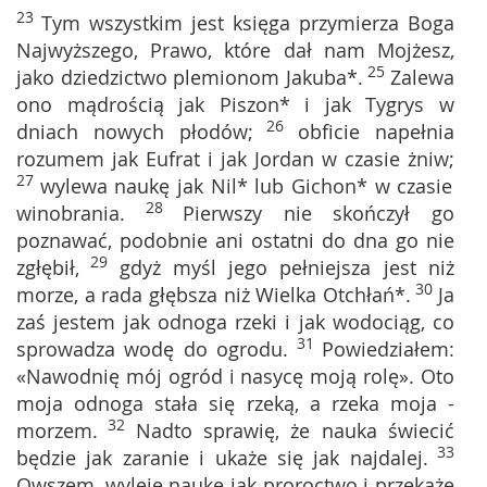
23
Tym wszystkim jest księga przymierza Boga
Najwyższego, Prawo, które dał nam Mojżesz,
25
jako dziedzictwo plemionom Jakuba*.
Zalewa
ono mądrością jak Piszon* i jak Tygrys w
26
dniach nowych płodów;
obficie napełnia
rozumem jak Eufrat i jak Jordan w czasie żniw;
27
wylewa naukę jak Nil* lub Gichon* w czasie
28
winobrania.
Pierwszy nie skończył go
poznawać, podobnie ani ostatni do dna go nie
29
zgłębił,
gdyż myśl jego pełniejsza jest niż
30
morze, a rada głębsza niż Wielka Otchłań*.
Ja
zaś jestem jak odnoga rzeki i jak wodociąg, co
31
sprowadza wodę do ogrodu.
Powiedziałem:
«Nawodnię mój ogród i nasycę moją rolę». Oto
moja odnoga stała się rzeką, a rzeka moja -
32
morzem.
Nadto sprawię, że nauka świecić
33
będzie jak zaranie i ukaże się jak najdalej.
Owszem, wyleję naukę jak proroctwo i przekażę