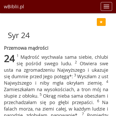
wBiblii.pl
Toggl
navig
Syr 24
Przemowa mądrości
24
1
Mądrość wychwala sama siebie, chlubi
2
się pośród swego ludu.
Otwiera swe
usta na zgromadzeniu Najwyższego i ukazuje
3
się dumnie przed Jego potęgą*:
Wyszłam z ust
4
Najwyższego i niby mgła okryłam ziemię.
Zamieszkałam na wysokościach, a tron mój na
5
słupie z obłoku.
Okrąg nieba sama obeszłam i
6
przechadzałam się po głębi przepaści.
Na
falach morza, na ziemi całej, w każdym ludzie i
7
narodzie zdobyłam panowanie*.
Pomiędzy