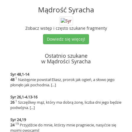
Mądrość Syracha
Zobacz wstęp i często szukane fragmenty
Dowiedz się więcej!
Ostatnio szukane
w Mądrości Syracha
Syr 48,1-14
1
48
Następnie powstał Eliasz, prorok jak ogień, a słowo jego
płonęło jak pochodnia. [...]
Syr 26,1-4.13-16
1
26
Szczęśliwy mąż, który ma dobrą żonę, liczba dni jego będzie
podwójna. [...]
Syr 24,19
19
24
Przyjdźcie do mnie, którzy mnie pragniecie, nasyćcie się
moimi owocami!