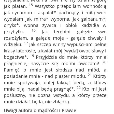
15
jak platan.
Wszystko przepoiłam wonnością
jak cynamon i aspalat* pachnący, i miłą woń
wydałam jak mirra* wyborna, jak galbanum*,
onyks*, wonna żywica i obłok kadzidła w
16
przybytku.
Jak terebint gałęzie swe
rozłożyłam, a gałęzie moje - gałęzie chwały i
17
wdzięku.
Jak szczep winny wypuściłam pełne
krasy latorośle, a kwiat mój [wyda] owoc sławy i
19
bogactwa*.
Przyjdźcie do mnie, którzy mnie
20
pragniecie, nasyćcie się moimi owocami!
Pamięć o mnie jest słodsza nad miód, a
21
posiadanie mnie - nad plaster miodu.
Którzy
mnie spożywają, dalej łaknąć będą, a którzy
22
mnie piją, nadal będą pragnąć*.
Kto mi jest
posłuszny, nie dozna wstydu, a którzy przeze
mnie działać będą, nie zbłądzą.
Uwagi autora o mądrości i Prawie