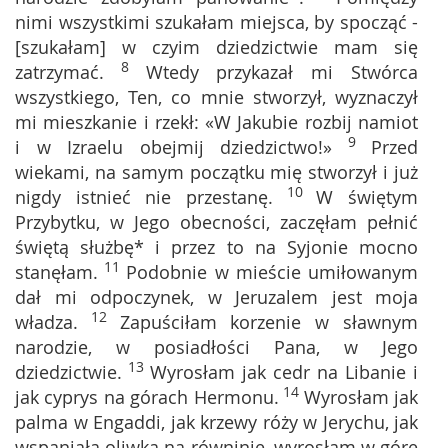
nimi wszystkimi szukałam miejsca, by spocząć -
[szukałam] w czyim dziedzictwie mam się
8
zatrzymać.
Wtedy przykazał mi Stwórca
wszystkiego, Ten, co mnie stworzył, wyznaczył
mi mieszkanie i rzekł: «W Jakubie rozbij namiot
9
i w Izraelu obejmij dziedzictwo!»
Przed
wiekami, na samym początku mię stworzył i już
10
nigdy istnieć nie przestanę.
W świętym
Przybytku, w Jego obecności, zaczęłam pełnić
świętą służbę* i przez to na Syjonie mocno
11
stanęłam.
Podobnie w mieście umiłowanym
dał mi odpoczynek, w Jeruzalem jest moja
12
władza.
Zapuściłam korzenie w sławnym
narodzie, w posiadłości Pana, w Jego
13
dziedzictwie.
Wyrosłam jak cedr na Libanie i
14
jak cyprys na górach Hermonu.
Wyrosłam jak
palma w Engaddi, jak krzewy róży w Jerychu, jak
wspaniała oliwka na równinie, wyrosłam w górę