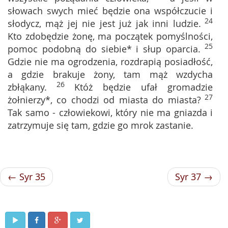
słowach swych mieć będzie ona współczucie i
24
słodycz, mąż jej nie jest już jak inni ludzie.
Kto zdobędzie żonę, ma początek pomyślności,
25
pomoc podobną do siebie* i słup oparcia.
Gdzie nie ma ogrodzenia, rozdrapią posiadłość,
a gdzie brakuje żony, tam mąż wzdycha
26
zbłąkany.
Któż będzie ufał gromadzie
27
żołnierzy*, co chodzi od miasta do miasta?
Tak samo - człowiekowi, który nie ma gniazda i
zatrzymuje się tam, gdzie go mrok zastanie.
← Syr 35
Syr 37 →