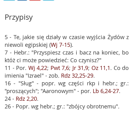
Przypisy
5 - Te, jakie się działy w czasie wyjścia Żydów z
niewoli egipskiej (
Wj 7-15
).
7 - Hebr.: "Przyspiesz czas i bacz na koniec, bo
któż ci może powiedzieć: Co czynisz?"
11 - Por.
Wj 4,22
;
Pwt 7,6
;
Jr 31,9
;
Oz 11,1
. Co do
imienia "Izrael" - zob.
Rdz 32,25-29
.
16 - "Sług" - popr. wg części rkp i hebr.; gr.:
"proszących"; "Aaronowym" - por.
Lb 6,24-27
.
24 -
Rdz 2,20
.
26 - Popr. wg hebr.; gr.: "zbójcy obrotnemu".