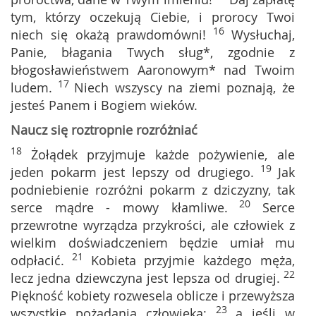
tym, którzy oczekują Ciebie, i prorocy Twoi
16
niech się okażą prawdomówni!
Wysłuchaj,
Panie, błagania Twych sług*, zgodnie z
błogosławieństwem Aaronowym* nad Twoim
17
ludem.
Niech wszyscy na ziemi poznają, że
jesteś Panem i Bogiem wieków.
Naucz się roztropnie rozróżniać
18
Żołądek przyjmuje każde pożywienie, ale
19
jeden pokarm jest lepszy od drugiego.
Jak
podniebienie rozróżni pokarm z dziczyzny, tak
20
serce mądre - mowy kłamliwe.
Serce
przewrotne wyrządza przykrości, ale człowiek z
wielkim doświadczeniem będzie umiał mu
21
odpłacić.
Kobieta przyjmie każdego męża,
22
lecz jedna dziewczyna jest lepsza od drugiej.
Piękność kobiety rozwesela oblicze i przewyższa
23
wszystkie pożądania człowieka;
a jeśli w