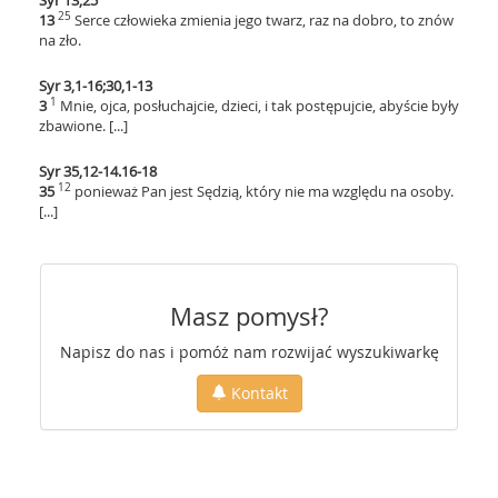
Syr 13,25
25
13
Serce człowieka zmienia jego twarz, raz na dobro, to znów
na zło.
Syr 3,1-16;30,1-13
1
3
Mnie, ojca, posłuchajcie, dzieci, i tak postępujcie, abyście były
zbawione. [...]
Syr 35,12-14.16-18
12
35
ponieważ Pan jest Sędzią, który nie ma względu na osoby.
[...]
Masz pomysł?
Napisz do nas i pomóż nam rozwijać wyszukiwarkę
Kontakt