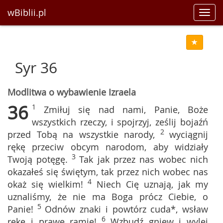
wBiblii.pl
Toggl
navig
Syr 36
Modlitwa o wybawienie Izraela
36
1
Zmiłuj się nad nami, Panie, Boże
wszystkich rzeczy, i spojrzyj, ześlij bojaźń
2
przed Tobą na wszystkie narody,
wyciągnij
rękę przeciw obcym narodom, aby widziały
3
Twoją potęgę.
Tak jak przez nas wobec nich
okazałeś się świętym, tak przez nich wobec nas
4
okaż się wielkim!
Niech Cię uznają, jak my
uznaliśmy, że nie ma Boga prócz Ciebie, o
5
Panie!
Odnów znaki i powtórz cuda*, wsław
6
rękę i prawe ramię!
Wzbudź gniew i wylej