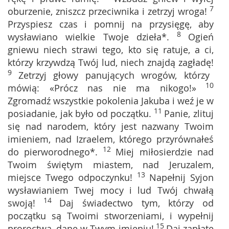
7
oburzenie, zniszcz przeciwnika i zetrzyj wroga!
Przyspiesz czas i pomnij na przysięgę, aby
8
wysławiano wielkie Twoje dzieła*.
Ogień
gniewu niech strawi tego, kto się ratuje, a ci,
którzy krzywdzą Twój lud, niech znajdą zagładę!
9
Zetrzyj głowy panujących wrogów, którzy
10
mówią: «Prócz nas nie ma nikogo!»
Zgromadź wszystkie pokolenia Jakuba i weź je w
11
posiadanie, jak było od początku.
Panie, zlituj
się nad narodem, który jest nazwany Twoim
imieniem, nad Izraelem, którego przyrównałeś
12
do pierworodnego*.
Miej miłosierdzie nad
Twoim świętym miastem, nad Jeruzalem,
13
miejsce Twego odpoczynku!
Napełnij Syjon
wysławianiem Twej mocy i lud Twój chwałą
14
swoją!
Daj świadectwo tym, którzy od
początku są Twoimi stworzeniami, i wypełnij
15
proroctwa, dane w Twym imieniu!
Daj zapłatę