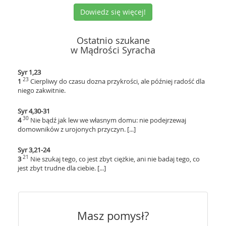
Dowiedz się więcej!
Ostatnio szukane
w Mądrości Syracha
Syr 1,23
23
1
Cierpliwy do czasu dozna przykrości, ale później radość dla
niego zakwitnie.
Syr 4,30-31
30
4
Nie bądź jak lew we własnym domu: nie podejrzewaj
domowników z urojonych przyczyn. [...]
Syr 3,21-24
21
3
Nie szukaj tego, co jest zbyt ciężkie, ani nie badaj tego, co
jest zbyt trudne dla ciebie. [...]
Masz pomysł?