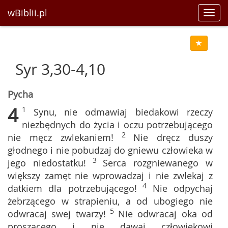
wBiblii.pl
Toggl
navig
Syr 3,30-4,10
Pycha
4
1
Synu, nie odmawiaj biedakowi rzeczy
niezbędnych do życia i oczu potrzebującego
2
nie męcz zwlekaniem!
Nie dręcz duszy
głodnego i nie pobudzaj do gniewu człowieka w
3
jego niedostatku!
Serca rozgniewanego w
większy zamęt nie wprowadzaj i nie zwlekaj z
4
datkiem dla potrzebującego!
Nie odpychaj
żebrzącego w strapieniu, a od ubogiego nie
5
odwracaj swej twarzy!
Nie odwracaj oka od
proszącego i nie dawaj człowiekowi