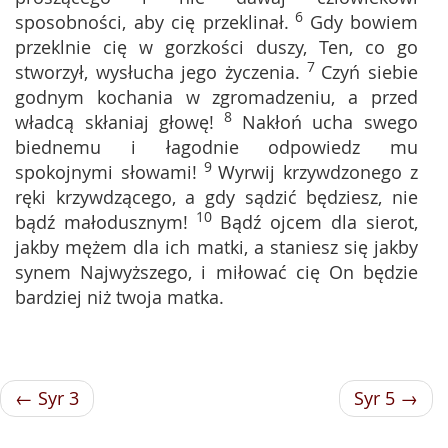
6
sposobności, aby cię przeklinał.
Gdy bowiem
przeklnie cię w gorzkości duszy, Ten, co go
7
stworzył, wysłucha jego życzenia.
Czyń siebie
godnym kochania w zgromadzeniu, a przed
8
władcą skłaniaj głowę!
Nakłoń ucha swego
biednemu i łagodnie odpowiedz mu
9
spokojnymi słowami!
Wyrwij krzywdzonego z
ręki krzywdzącego, a gdy sądzić będziesz, nie
10
bądź małodusznym!
Bądź ojcem dla sierot,
jakby mężem dla ich matki, a staniesz się jakby
synem Najwyższego, i miłować cię On będzie
bardziej niż twoja matka.
← Syr 3
Syr 5 →