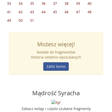
33
34
35
36
37
38
39
40
41
42
43
44
45
46
47
48
49
50
51
Możesz więcej!
Notatki do fragmentów
Historia ostatnio wyszukanych
Załóż konto
Mądrość Syracha
Zobacz wstęp i często szukane fragmenty