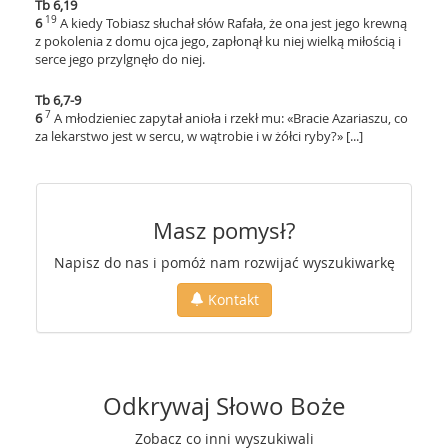
Tb 6,19
19
6
A kiedy Tobiasz słuchał słów Rafała, że ona jest jego krewną
z pokolenia z domu ojca jego, zapłonął ku niej wielką miłością i
serce jego przylgnęło do niej.
Tb 6,7-9
7
6
A młodzieniec zapytał anioła i rzekł mu: «Bracie Azariaszu, co
za lekarstwo jest w sercu, w wątrobie i w żółci ryby?» [...]
Masz pomysł?
Napisz do nas i pomóż nam rozwijać wyszukiwarkę
Kontakt
Odkrywaj Słowo Boże
Zobacz co inni wyszukiwali