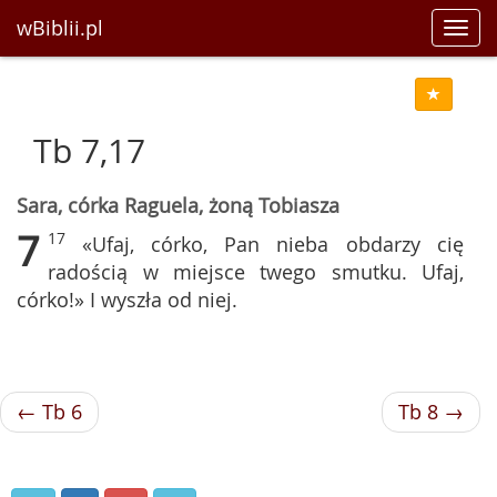
wBiblii.pl
Toggl
navig
Tb 7,17
Sara, córka Raguela, żoną Tobiasza
7
17
«Ufaj, córko, Pan nieba obdarzy cię
radością w miejsce twego smutku. Ufaj,
córko!» I wyszła od niej.
← Tb 6
Tb 8 →