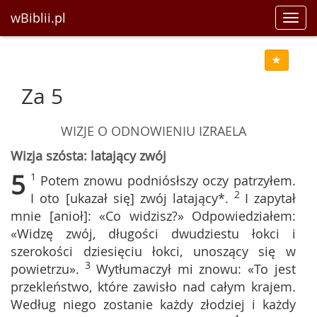
wBiblii.pl
Toggl
navig
Za 5
WIZJE O ODNOWIENIU IZRAELA
Wizja szósta: latający zwój
5
1
Potem znowu podniósłszy oczy patrzyłem.
2
I oto [ukazał się] zwój latający*.
I zapytał
mnie [anioł]: «Co widzisz?» Odpowiedziałem:
«Widzę zwój, długości dwudziestu łokci i
szerokości dziesięciu łokci, unoszący się w
3
powietrzu».
Wytłumaczył mi znowu: «To jest
przekleństwo, które zawisło nad całym krajem.
Według niego zostanie każdy złodziej i każdy