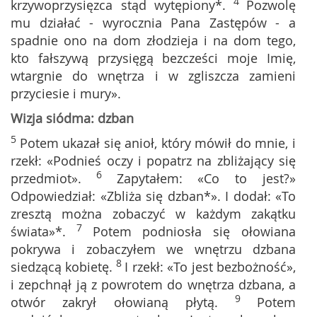
4
krzywoprzysięzca stąd wytępiony*.
Pozwolę
mu działać - wyrocznia Pana Zastępów - a
spadnie ono na dom złodzieja i na dom tego,
kto fałszywą przysięgą bezcześci moje Imię,
wtargnie do wnętrza i w zgliszcza zamieni
przyciesie i mury».
Wizja siódma: dzban
5
Potem ukazał się anioł, który mówił do mnie, i
rzekł: «Podnieś oczy i popatrz na zbliżający się
6
przedmiot».
Zapytałem: «Co to jest?»
Odpowiedział: «Zbliża się dzban*». I dodał: «To
zresztą można zobaczyć w każdym zakątku
7
świata»*.
Potem podniosła się ołowiana
pokrywa i zobaczyłem we wnętrzu dzbana
8
siedzącą kobietę.
I rzekł: «To jest bezbożność»,
i zepchnął ją z powrotem do wnętrza dzbana, a
9
otwór zakrył ołowianą płytą.
Potem