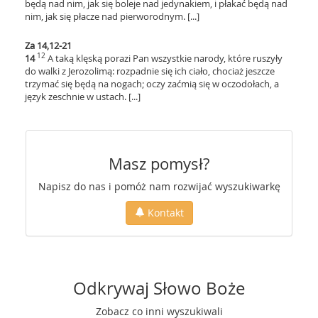
będą nad nim, jak się boleje nad jedynakiem, i płakać będą nad
nim, jak się płacze nad pierworodnym. [...]
Za 14,12-21
12
14
A taką klęską porazi Pan wszystkie narody, które ruszyły
do walki z Jerozolimą: rozpadnie się ich ciało, chociaż jeszcze
trzymać się będą na nogach; oczy zaćmią się w oczodołach, a
język zeschnie w ustach. [...]
Masz pomysł?
Napisz do nas i pomóż nam rozwijać wyszukiwarkę
Kontakt
Odkrywaj Słowo Boże
Zobacz co inni wyszukiwali