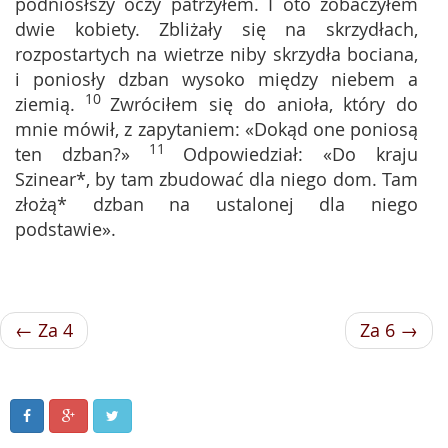
podniósłszy oczy patrzyłem. I oto zobaczyłem
dwie kobiety. Zbliżały się na skrzydłach,
rozpostartych na wietrze niby skrzydła bociana,
i poniosły dzban wysoko między niebem a
10
ziemią.
Zwróciłem się do anioła, który do
mnie mówił, z zapytaniem: «Dokąd one poniosą
11
ten dzban?»
Odpowiedział: «Do kraju
Szinear*, by tam zbudować dla niego dom. Tam
złożą* dzban na ustalonej dla niego
podstawie».
← Za 4
Za 6 →