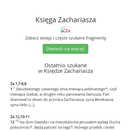
Księga Zachariasza
Zobacz wstęp i często szukane fragmenty
Dowiedz się więcej!
Ostatnio szukane
w Księdze Zachariasza
Za 1,7-6,8
7
1
Dwudziestego czwartego dnia miesiąca jedenastego*, czyli
miesiąca Szebat, w drugim roku panowania Dariusza, Pan
skierował to słowo do proroka Zachariasza, syna Berekiasza,
syna Iddo. [...]
Za 12,10-11
10
12
Na dom Dawida i na mieszkańców Jeruzalem wyleję Ducha
pobożności*. Będą patrzeć na tego*, którego przebili, i boleć