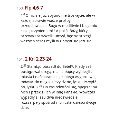
Flp 4,6-7
150.
6
4
O nic się już zbytnio nie troskajcie, ale w
każdej sprawie wasze prośby
przedstawiajcie Bogu w modlitwie i błaganiu
7
z dziękczynieniem!
A pokój Boży, który
przewyższa wszelki umysł, będzie strzegł
waszych serc i myśli w Chrystusie Jezusie.
2 Krl 2,23-24
151.
23
2
Stamtąd poszedł do Betel*. Kiedy zaś
postępował drogą, mali chłopcy wybiegli z
miasta i naśmiewali się z niego wzgardliwie,
mówiąc do niego: «Przyjdź no, łysku! Przyjdź
24
no, łysku!»
On zaś odwrócił się, spojrzał na
nich i przeklął ich w imię Pańskie. Wówczas
wypadły z lasu dwa niedźwiedzie i
rozszarpały spośród nich czterdzieści dwoje
dzieci.