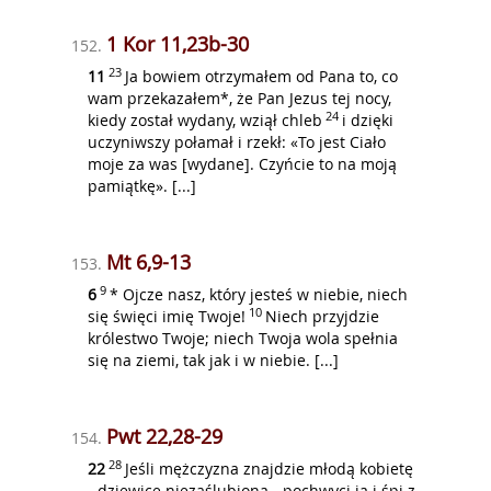
1 Kor 11,23b-30
152.
23
11
Ja bowiem otrzymałem od Pana to, co
wam przekazałem*, że Pan Jezus tej nocy,
24
kiedy został wydany, wziął chleb
i dzięki
uczyniwszy połamał i rzekł: «To jest Ciało
moje za was [wydane]. Czyńcie to na moją
pamiątkę». [...]
Mt 6,9-13
153.
9
6
* Ojcze nasz, który jesteś w niebie, niech
10
się święci imię Twoje!
Niech przyjdzie
królestwo Twoje; niech Twoja wola spełnia
się na ziemi, tak jak i w niebie. [...]
Pwt 22,28-29
154.
28
22
Jeśli mężczyzna znajdzie młodą kobietę
- dziewicę niezaślubioną - pochwyci ją i śpi z