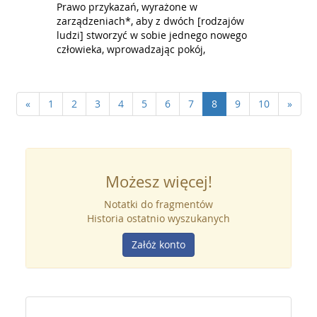
Prawo przykazań, wyrażone w
zarządzeniach*, aby z dwóch [rodzajów
ludzi] stworzyć w sobie jednego nowego
człowieka, wprowadzając pokój,
«
1
2
3
4
5
6
7
8
9
10
»
Możesz więcej!
Notatki do fragmentów
Historia ostatnio wyszukanych
Załóż konto