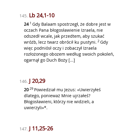
Lb 24,1-10
145.
1
24
Gdy Balaam spostrzegł, że dobre jest w
oczach Pana błogosławienie Izraela, nie
odszedł wcale, jak przedtem, aby szukać
2
wróżb, lecz twarz obrócił ku pustyni.
Gdy
więc podniósł oczy i zobaczył Izraela
rozłożonego obozem według swoich pokoleń,
ogarnął go Duch Boży [...]
J 20,29
146.
29
20
Powiedział mu Jezus: «Uwierzyłeś
dlatego, ponieważ Mnie ujrzałeś?
Błogosławieni, którzy nie widzieli, a
uwierzyli»*.
J 11,25-26
147.