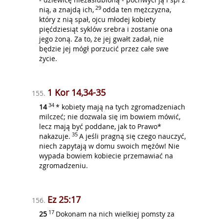
29
nią, a znajdą ich,
odda ten mężczyzna,
który z nią spał, ojcu młodej kobiety
pięćdziesiąt syklów srebra i zostanie ona
jego żoną. Za to, że jej gwałt zadał, nie
będzie jej mógł porzucić przez całe swe
życie.
1 Kor 14,34-35
155.
34
14
* kobiety mają na tych zgromadzeniach
milczeć; nie dozwala się im bowiem mówić,
lecz mają być poddane, jak to Prawo*
35
nakazuje.
A jeśli pragną się czego nauczyć,
niech zapytają w domu swoich mężów! Nie
wypada bowiem kobiecie przemawiać na
zgromadzeniu.
Ez 25:17
156.
17
25
Dokonam na nich wielkiej pomsty za