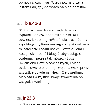
pomocą srogich kar. Wtedy poznają, że Ja
jestem Pan, gdy dokonam na nich pomsty».
Tb 8,4b-8
157.
4
8
Rodzice wyszli i zamknęli drzwi od
sypialni
. Tobiasz podniósł się z łóżka i
powiedział do niej: «Wstań, siostro, módlmy
się i błagajmy Pana naszego, aby okazał nam
5
miłosierdzie i ocalił nas»*.
Wstała i ona i
zaczęli się modlić i błagać, aby dostąpić
ocalenia. I zaczęli tak mówić: «Bądź
uwielbiony, Boże ojców naszych, i niech
będzie uwielbione imię Twoje na wieki przez
wszystkie pokolenia! Niech Cię uwielbiają
niebiosa i wszystkie Twoje stworzenia po
wszystkie wieki. [...]
Jr 23,3
158.
3
23
Ja sam zbiorę resztę swego stada ze