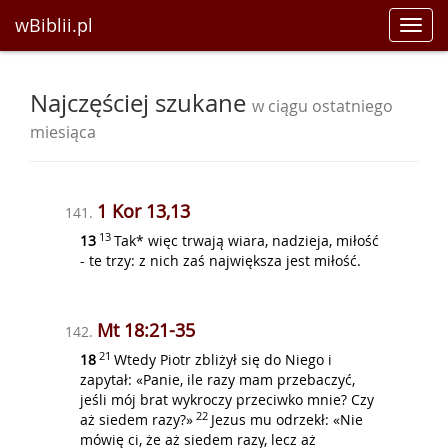
wBiblii.pl
Toggl
navig
Najczęściej szukane
w ciągu ostatniego
miesiąca
1 Kor 13,13
141.
13
13
Tak* więc trwają wiara, nadzieja, miłość
- te trzy: z nich zaś największa jest miłość.
Mt 18:21-35
142.
21
18
Wtedy Piotr zbliżył się do Niego i
zapytał: «Panie, ile razy mam przebaczyć,
jeśli mój brat wykroczy przeciwko mnie? Czy
22
aż siedem razy?»
Jezus mu odrzekł: «Nie
mówię ci, że aż siedem razy, lecz aż