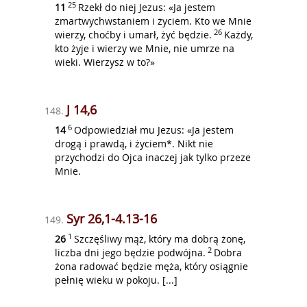
25
11
Rzekł do niej Jezus: «Ja jestem
zmartwychwstaniem i życiem. Kto we Mnie
26
wierzy, choćby i umarł, żyć będzie.
Każdy,
kto żyje i wierzy we Mnie, nie umrze na
wieki. Wierzysz w to?»
J 14,6
148.
6
14
Odpowiedział mu Jezus: «Ja jestem
drogą i prawdą, i życiem*. Nikt nie
przychodzi do Ojca inaczej jak tylko przeze
Mnie.
Syr 26,1-4.13-16
149.
1
26
Szczęśliwy mąż, który ma dobrą żonę,
2
liczba dni jego będzie podwójna.
Dobra
żona radować będzie męża, który osiągnie
pełnię wieku w pokoju. [...]