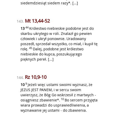
siedemdziesiąt siedem razy*. [...]
Mt 13,44-52
143.
44
13
Królestwo niebieskie podobne jest do
skarbu ukrytego w roli. Znalazł go pewien
człowiek i ukrył ponownie. Uradowany
poszedł, sprzedał wszystko, co miał, i kupił tę
45
rolę.
Dalej, podobne jest królestwo
niebieskie do kupca, poszukującego
pięknych pereł. [...]
Rz 10,9-10
144.
9
10
Jeżeli więc ustami swoimi wyznasz, że
JEZUS JEST PANEM, i w sercu swoim
uwierzysz, że Bóg Go wskrzesił z martwych -
10
osiągniesz zbawienie*.
Bo sercem przyjęta
wiara prowadzi do usprawiedliwienia, a
wyznawanie jej ustami - do zbawienia.