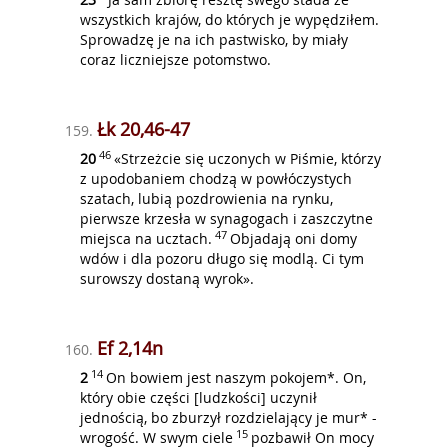
wszystkich krajów, do których je wypędziłem.
Sprowadzę je na ich pastwisko, by miały
coraz liczniejsze potomstwo.
Łk 20,46-47
159.
46
20
«Strzeżcie się uczonych w Piśmie, którzy
z upodobaniem chodzą w powłóczystych
szatach, lubią pozdrowienia na rynku,
pierwsze krzesła w synagogach i zaszczytne
47
miejsca na ucztach.
Objadają oni domy
wdów i dla pozoru długo się modlą. Ci tym
surowszy dostaną wyrok».
Ef 2,14n
160.
14
2
On bowiem jest naszym pokojem*. On,
który obie części [ludzkości] uczynił
jednością, bo zburzył rozdzielający je mur* -
15
wrogość. W swym ciele
pozbawił On mocy