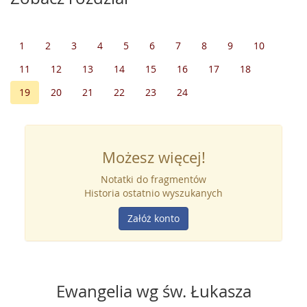
1
2
3
4
5
6
7
8
9
10
11
12
13
14
15
16
17
18
19
20
21
22
23
24
Możesz więcej!
Notatki do fragmentów
Historia ostatnio wyszukanych
Załóż konto
Ewangelia wg św. Łukasza