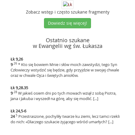
Zobacz wstęp i często szukane fragmenty
Dowiedz się więcej!
Ostatnio szukane
w Ewangelii wg św. Łukasza
Łk 9,26
26
9
* Kto się bowiem Mnie i słów moich zawstydzi, tego Syn
Człowieczy wstydzić się będzie, gdy przyjdzie w swojej chwale
oraz w chwale Ojca i świętych aniołów.
Łk 9,28.35
28
9
W jakieś osiem dni po tych mowach wziął z sobą Piotra,
Jana i Jakuba i wyszedł na górę, aby się modlić. [...]
Łk 24,5-6
5
24
Przestraszone, pochyliły twarze ku ziemi, lecz tamci rzekli
do nich: «Dlaczego szukacie żyjącego wśród umarłych? [...]