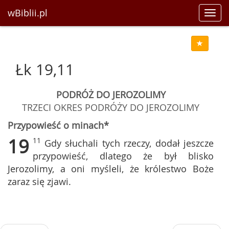
wBiblii.pl
Toggl
navig
Łk 19,11
PODRÓŻ DO JEROZOLIMY
TRZECI OKRES PODRÓŻY DO JEROZOLIMY
Przypowieść o minach*
19
11
Gdy słuchali tych rzeczy, dodał jeszcze
przypowieść, dlatego że był blisko
Jerozolimy, a oni myśleli, że królestwo Boże
zaraz się zjawi.