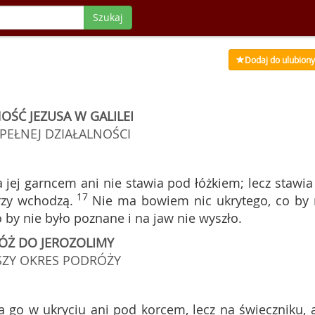
Szukaj
Dodaj do ulubion
OŚĆ JEZUSA W GALILEI
PEŁNEJ DZIAŁALNOŚCI
a jej garncem ani nie stawia pod łóżkiem; lecz stawia
17
órzy wchodzą.
Nie ma bowiem nic ukrytego, co by 
 by nie było poznane i na jaw nie wyszło.
ÓŻ DO JEROZOLIMY
SZY OKRES PODRÓŻY
wia go w ukryciu ani pod korcem, lecz na świeczniku, 