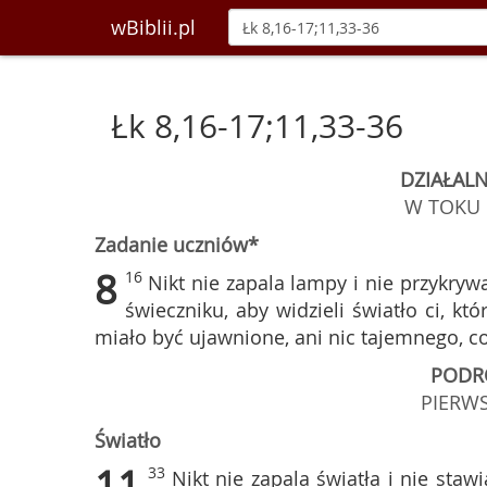
wBiblii.pl
Łk 8,16-17;11,33-36
DZIAŁALN
W TOKU 
Zadanie uczniów*
8
16
Nikt nie zapala lampy i nie przykryw
świeczniku, aby widzieli światło ci, kt
miało być ujawnione, ani nic tajemnego, co
PODR
PIERW
Światło
11
33
Nikt nie zapala światła i nie sta