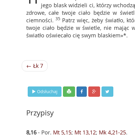
jego blask widzieli ci, którzy wchodz
zdrowe, całe twoje ciało będzie w świetl
35
ciemności.
Patrz więc, żeby światło, kt
twoje ciało będzie w świetle, nie mając 
światło oświecało cię swym blaskiem»*.
← Łk 7
Odsłuchaj
Przypisy
8,16
- Por.
Mt 5,15
;
Mt 13,12
;
Mk 4,21-25
.