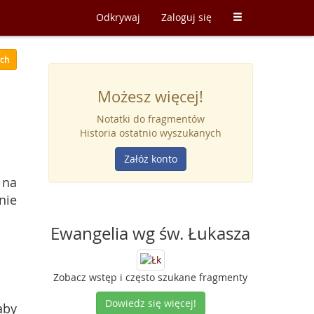
Odkrywaj
Zaloguj się
ych
Możesz więcej!
Notatki do fragmentów
Historia ostatnio wyszukanych
Załóż konto
 na
nie
Ewangelia wg św. Łukasza
Zobacz wstęp i często szukane fragmenty
Dowiedz się więcej!
aby