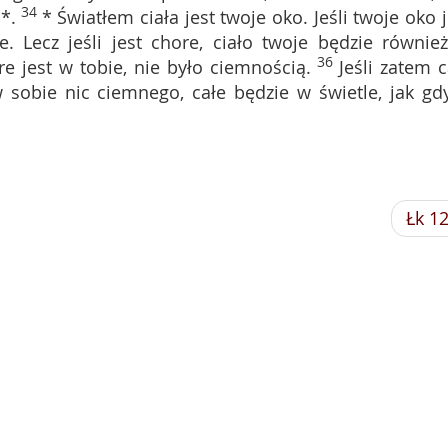
34
ą*.
* Światłem ciała jest twoje oko. Jeśli twoje oko j
e. Lecz jeśli jest chore, ciało twoje będzie równie
36
óre jest w tobie, nie było ciemnością.
Jeśli zatem c
w sobie nic ciemnego, całe będzie w świetle, jak gd
Łk 1