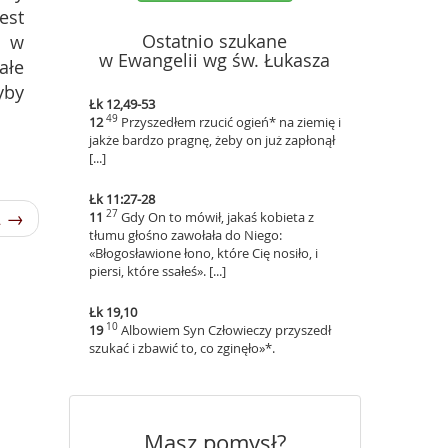
est
Ostatnio szukane
ż w
w Ewangelii wg św. Łukasza
ałe
yby
Łk 12,49-53
49
12
Przyszedłem rzucić ogień* na ziemię i
jakże bardzo pragnę, żeby on już zapłonął
[...]
Łk 11:27-28
2 →
27
11
Gdy On to mówił, jakaś kobieta z
tłumu głośno zawołała do Niego:
«Błogosławione łono, które Cię nosiło, i
piersi, które ssałeś». [...]
Łk 19,10
10
19
Albowiem Syn Człowieczy przyszedł
szukać i zbawić to, co zginęło»*.
Masz pomysł?