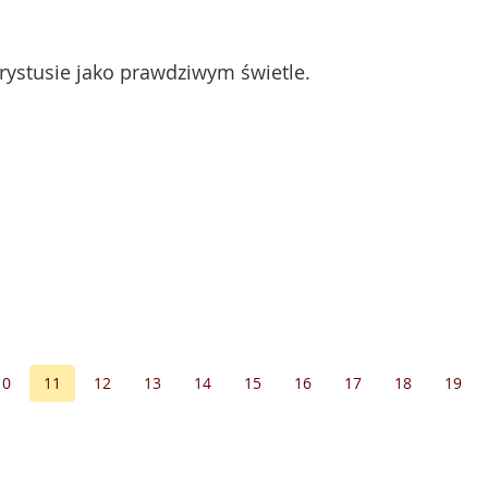
rystusie jako prawdziwym świetle.
10
11
12
13
14
15
16
17
18
19