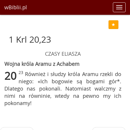
wBiblii.pl
Toggl
navig
1 Krl 20,23
CZASY ELIASZA
Wojna króla Aramu z Achabem
20
23
Również i słudzy króla Aramu rzekli do
niego: «Ich bogowie są bogami gór*.
Dlatego nas pokonali. Natomiast walczmy z
nimi na równinie, wtedy na pewno my ich
pokonamy!