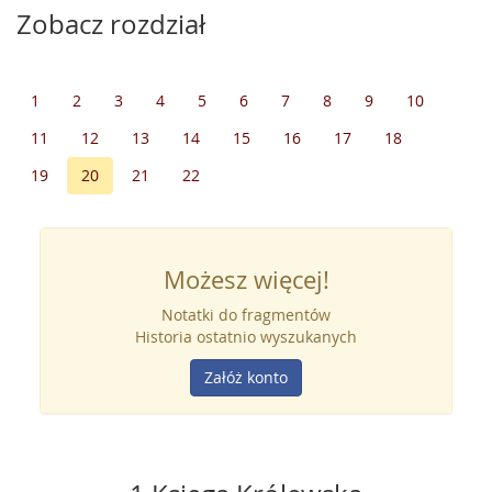
Zobacz rozdział
1
2
3
4
5
6
7
8
9
10
11
12
13
14
15
16
17
18
19
20
21
22
Możesz więcej!
Notatki do fragmentów
Historia ostatnio wyszukanych
Załóż konto