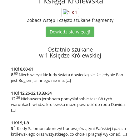
1 Księga Królewska
Zobacz wstęp i często szukane fragmenty
Dowiedz się więcej!
Ostatnio szukane
w 1 Księdze Królewskiej
1 Krl 8,60-61
60
8
Niech wszystkie ludy świata dowiedzą się, że jedynie Pan
jest Bogiem, a innego nie ma. [...]
1 Krl 12,26-32;13,33-34
26
12
Niebawem Jeroboam pomyślał sobie tak: «W tych
warunkach władza królewska może powrócić do rodu Dawida,
[...]
1 Krl 9,1-9
1
9
Kiedy Salomon ukończył budowę świątyni Pańskiej i pałacu
królewskiego oraz wszystkiego, co chciał i pragnął wykonać, [...]