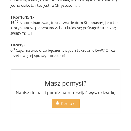
członków, a wszystkie członki ciała, mimo iż są liczne, stanowią
jedno ciało, tak też jest i z Chrystusem. [...]
1 Kor 16,15.17
15
16
Napominam was, bracia: znacie dom Stefanasa*, jako ten,
który stanowi pierwociny Achai i który się poświęcił na służbę
świętym; [...]
1 Kor 6,3
3
6
Czyż nie wiecie, że będziemy sądzili także aniołów*? O ileż
przeto więcej sprawy doczesne!
Masz pomysł?
Napisz do nas i pomóż nam rozwijać wyszukiwarkę
Kontakt