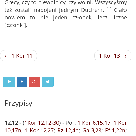
Grecy, czy to niewolnicy, czy wolni. Wszyscyśmy
14
też zostali napojeni jednym Duchem.
Ciało
bowiem to nie jeden członek, lecz liczne
[członki].
← 1 Kor 11
1 Kor 13 →
Przypisy
12,12
- (
1Kor 12,12-30
) - Por.
1 Kor 6,15.17
;
1 Kor
10,17n
;
1 Kor 12,27
;
Rz 12,4n
;
Ga 3,28
;
Ef 1,22n
;