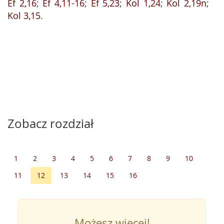
Ef 2,16
;
Ef 4,11-16
;
Ef 5,23
;
Kol 1,24
;
Kol 2,19n
;
Kol 3,15
.
Zobacz rozdział
1
2
3
4
5
6
7
8
9
10
11
12
13
14
15
16
Możesz więcej!