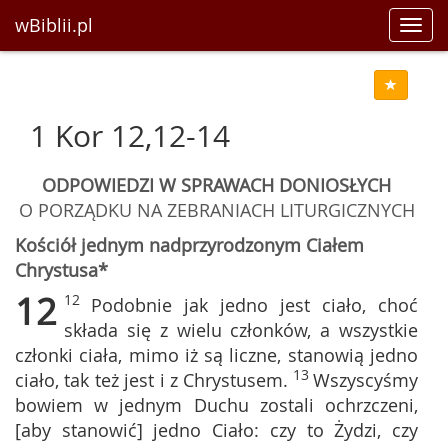
wBiblii.pl
Toggl
navig
1 Kor 12,12-14
ODPOWIEDZI W SPRAWACH DONIOSŁYCH
O PORZĄDKU NA ZEBRANIACH LITURGICZNYCH
Kościół jednym nadprzyrodzonym Ciałem
Chrystusa*
12
12
Podobnie jak jedno jest ciało, choć
składa się z wielu członków, a wszystkie
członki ciała, mimo iż są liczne, stanowią jedno
13
ciało, tak też jest i z Chrystusem.
Wszyscyśmy
bowiem w jednym Duchu zostali ochrzczeni,
[aby stanowić] jedno Ciało: czy to Żydzi, czy