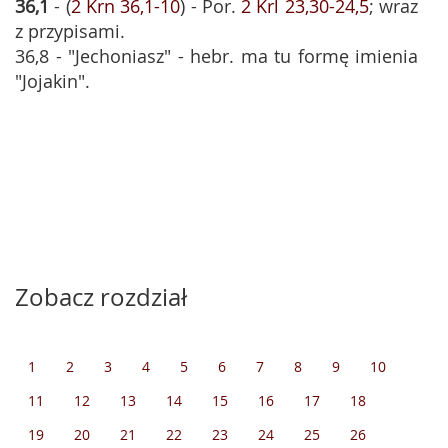
36,1
- (
2 Krn 36,1-10
) - Por.
2 Krl 23,30-24,5
; wraz
z przypisami.
36,8 - "Jechoniasz" - hebr. ma tu formę imienia
"Jojakin".
Zobacz rozdział
1
2
3
4
5
6
7
8
9
10
11
12
13
14
15
16
17
18
19
20
21
22
23
24
25
26