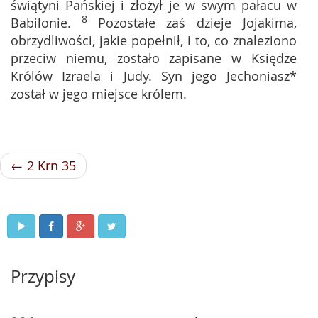
świątyni Pańskiej i złożył je w swym pałacu w
8
Babilonie.
Pozostałe zaś dzieje Jojakima,
obrzydliwości, jakie popełnił, i to, co znaleziono
przeciw niemu, zostało zapisane w Księdze
Królów Izraela i Judy. Syn jego Jechoniasz*
został w jego miejsce królem.
← 2 Krn 35
Przypisy