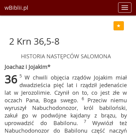
wBiblii.pl
Toggl
navig
2 Krn 36,5-8
HISTORIA NASTĘPCÓW SALOMONA
Joachaz i Jojakim*
36
5
W chwili objęcia rządów Jojakim miał
dwadzieścia pięć lat i rządził jedenaście
lat w Jerozolimie. Czynił on to, co jest złe w
6
oczach Pana, Boga swego.
Przeciw niemu
wyruszył Nabuchodonozor, król babiloński,
zakuł go w podwójne kajdany z brązu, by
7
uprowadzić do Babilonu.
Wywiózł też
Nabuchodonozor do Babilonu część naczyń