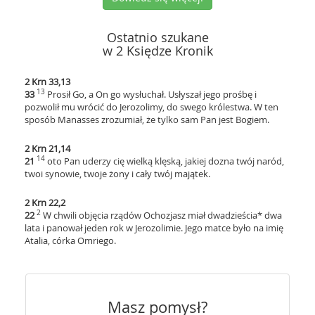
Ostatnio szukane
w 2 Księdze Kronik
2 Krn 33,13
13
33
Prosił Go, a On go wysłuchał. Usłyszał jego prośbę i
pozwolił mu wrócić do Jerozolimy, do swego królestwa. W ten
sposób Manasses zrozumiał, że tylko sam Pan jest Bogiem.
2 Krn 21,14
14
21
oto Pan uderzy cię wielką klęską, jakiej dozna twój naród,
twoi synowie, twoje żony i cały twój majątek.
2 Krn 22,2
2
22
W chwili objęcia rządów Ochozjasz miał dwadzieścia* dwa
lata i panował jeden rok w Jerozolimie. Jego matce było na imię
Atalia, córka Omriego.
Masz pomysł?