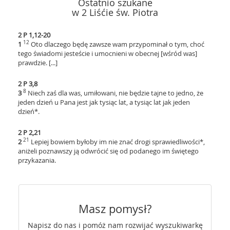
Ostatnio szukane
w 2 Liśćie św. Piotra
2 P 1,12-20
12
1
Oto dlaczego będę zawsze wam przypominał o tym, choć
tego świadomi jesteście i umocnieni w obecnej [wśród was]
prawdzie. [...]
2 P 3,8
8
3
Niech zaś dla was, umiłowani, nie będzie tajne to jedno, że
jeden dzień u Pana jest jak tysiąc lat, a tysiąc lat jak jeden
dzień*.
2 P 2,21
21
2
Lepiej bowiem byłoby im nie znać drogi sprawiedliwości*,
aniżeli poznawszy ją odwrócić się od podanego im świętego
przykazania.
Masz pomysł?
Napisz do nas i pomóż nam rozwijać wyszukiwarkę