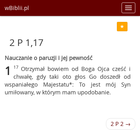
wBiblii.pl
Toggl
navig
2 P 1,17
Nauczanie o paruzji i jej pewność
1
17
Otrzymał bowiem od Boga Ojca cześć i
chwałę, gdy taki oto głos Go doszedł od
wspaniałego Majestatu*: To jest mój Syn
umiłowany, w którym mam upodobanie.
2 P 2 →