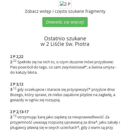
Zobacz wstęp i często szukane fragmenty
Dowiedz się więcej!
Ostatnio szukane
w 2 Liśćie św. Piotra
2 P 2,22
22
2
Spełniło się na nich to, o czym słusznie mówi przysłowie:
Pies powrócił do tego, co sam zwymiotował*, a świnia umyta -
do kałuży błota.
2 P 3,12
12
3
gdy oczekujecie i staracie się przyspieszyć* przyjście dnia
Bożego, który sprawi, że niebo zapalone pójdzie na zagładę, a
gwiazdy w ogniu się rozsypią.
2 P 2,13-17
13
2
otrzymując karę jako zapłatę za niesprawiedliwość. Za
przyjemność uważają rozpustę uprawianą za dnia*, jako zakały i
plugawcy pławią się w swych uciechach*, gdy z wami są przy