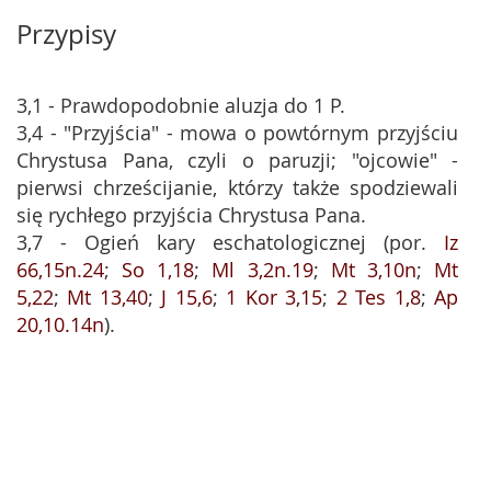
Przypisy
3,1 - Prawdopodobnie aluzja do 1 P.
3,4 - "Przyjścia" - mowa o powtórnym przyjściu
Chrystusa Pana, czyli o paruzji; "ojcowie" -
pierwsi chrześcijanie, którzy także spodziewali
się rychłego przyjścia Chrystusa Pana.
3,7 - Ogień kary eschatologicznej (por.
Iz
66,15n.24
;
So 1,18
;
Ml 3,2n.19
;
Mt 3,10n
;
Mt
5,22
;
Mt 13,40
;
J 15,6
;
1 Kor 3,15
;
2 Tes 1,8
;
Ap
20,10.14n
).