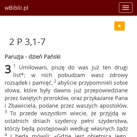
wBiblii.pl
Toggl
navig
2 P 3,1-7
Paruzja - dzień Pański
3
1
Umiłowani, piszę do was już ten drugi
list*; w nich pobudzam wasz zdrowy
2
rozsądek i pamięć,
abyście przypomnieli sobie
słowa, które były dawno już przepowiedziane
przez świętych proroków, oraz przykazanie Pana
i Zbawiciela, podane przez waszych apostołów.
3
To przede wszystkim wiecie, że przyjdą w
ostatnich dniach szydercy pełni szyderstwa,
którzy będą postępowali według własnych żądz
4
i będą mówili: «Gdzie jest obietnica Jego