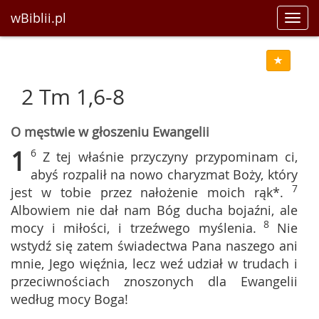
wBiblii.pl
Toggl
navig
2 Tm 1,6-8
O męstwie w głoszeniu Ewangelii
1
6
Z tej właśnie przyczyny przypominam ci,
abyś rozpalił na nowo charyzmat Boży, który
7
jest w tobie przez nałożenie moich rąk*.
Albowiem nie dał nam Bóg ducha bojaźni, ale
8
mocy i miłości, i trzeźwego myślenia.
Nie
wstydź się zatem świadectwa Pana naszego ani
mnie, Jego więźnia, lecz weź udział w trudach i
przeciwnościach znoszonych dla Ewangelii
według mocy Boga!