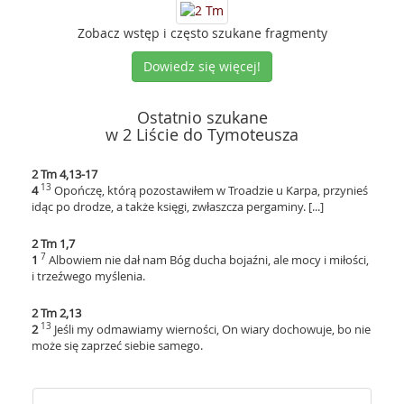
Zobacz wstęp i często szukane fragmenty
Dowiedz się więcej!
Ostatnio szukane
w 2 Liście do Tymoteusza
2 Tm 4,13-17
13
4
Opończę, którą pozostawiłem w Troadzie u Karpa, przynieś
idąc po drodze, a także księgi, zwłaszcza pergaminy. [...]
2 Tm 1,7
7
1
Albowiem nie dał nam Bóg ducha bojaźni, ale mocy i miłości,
i trzeźwego myślenia.
2 Tm 2,13
13
2
Jeśli my odmawiamy wierności, On wiary dochowuje, bo nie
może się zaprzeć siebie samego.