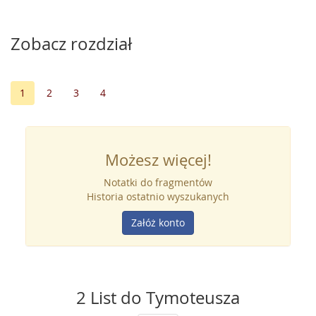
Zobacz rozdział
1
2
3
4
Możesz więcej!
Notatki do fragmentów
Historia ostatnio wyszukanych
Załóż konto
2 List do Tymoteusza