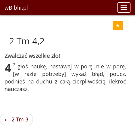
wBiblii.pl
Toggl
navig
2 Tm 4,2
Zwalczać wszelkie zło!
4
2
głoś naukę, nastawaj w porę, nie w porę,
[w razie potrzeby] wykaż błąd, poucz,
podnieś na duchu z całą cierpliwością, ilekroć
nauczasz.
← 2 Tm 3