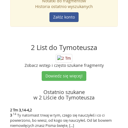
Notatki do fragmentów
Historia ostatnio wyszukanych
Załóż konto
2 List do Tymoteusza
Zobacz wstęp i często szukane fragmenty
Dowiedz się więcej!
Ostatnio szukane
w 2 Liście do Tymoteusza
2 Tm 3,14-4,2
14
3
Ty natomiast trwaj w tym, czego się nauczyłeś i co ci
powierzono, bo wiesz, od kogo się nauczyłeś. Od lat bowiem
niemowlęcych znasz Pisma święte, [...]