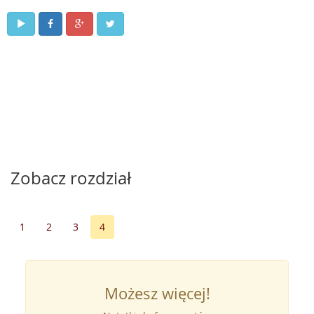
Zobacz rozdział
1
2
3
4
Możesz więcej!