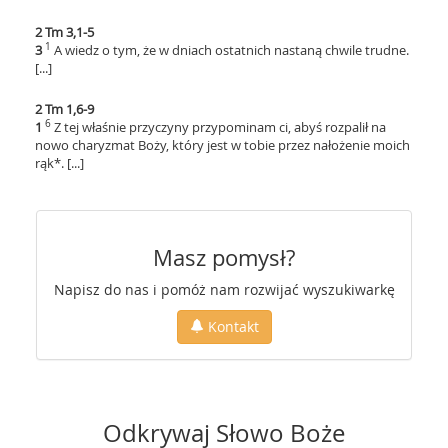
2 Tm 3,1-5
1
3
A wiedz o tym, że w dniach ostatnich nastaną chwile trudne.
[...]
2 Tm 1,6-9
6
1
Z tej właśnie przyczyny przypominam ci, abyś rozpalił na
nowo charyzmat Boży, który jest w tobie przez nałożenie moich
rąk*. [...]
Masz pomysł?
Napisz do nas i pomóż nam rozwijać wyszukiwarkę
Kontakt
Odkrywaj Słowo Boże