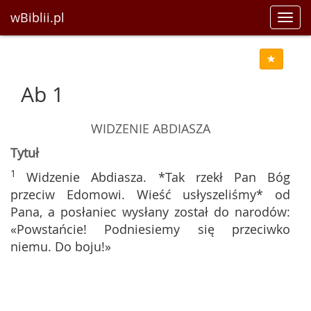
wBiblii.pl
Toggl
navig
Ab 1
WIDZENIE ABDIASZA
Tytuł
1
Widzenie Abdiasza. *Tak rzekł Pan Bóg
przeciw Edomowi. Wieść usłyszeliśmy* od
Pana, a posłaniec wysłany został do narodów:
«Powstańcie! Podniesiemy się przeciwko
niemu. Do boju!»