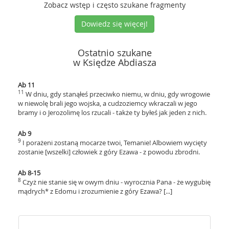
Zobacz wstęp i często szukane fragmenty
Dowiedz się więcej!
Ostatnio szukane
w Księdze Abdiasza
Ab 11
11
W dniu, gdy stanąłeś przeciwko niemu, w dniu, gdy wrogowie
w niewolę brali jego wojska, a cudzoziemcy wkraczali w jego
bramy i o Jerozolimę los rzucali - także ty byłeś jak jeden z nich.
Ab 9
9
I porażeni zostaną mocarze twoi, Temanie! Albowiem wycięty
zostanie [wszelki] człowiek z góry Ezawa - z powodu zbrodni.
Ab 8-15
8
Czyż nie stanie się w owym dniu - wyrocznia Pana - że wygubię
mądrych* z Edomu i zrozumienie z góry Ezawa? [...]