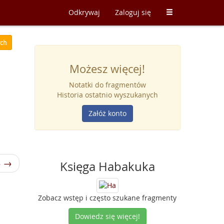
Odkrywaj
Zaloguj się
ych
Możesz więcej!
Notatki do fragmentów
Historia ostatnio wyszukanych
Załóż konto
3 →
Księga Habakuka
Zobacz wstęp i często szukane fragmenty
Dowiedz się więcej!