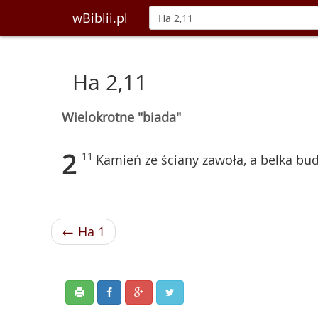
wBiblii.pl
Ha 2,11
Wielokrotne "biada"
2
11
Kamień ze ściany zawoła, a belka b
← Ha 1