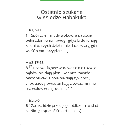
Ostatnio szukane
w Księdze Habakuka
Ha 1,5-11
5
1
Spójrzcie na ludy wokoło, a patrzcie
pełni zdumienia i trwogi: gdyż Ja dokonuję
za dni waszych dzieła - nie dacie wiary, gdy
wieść o nim przyjdzie. [...]
Ha 3,17-18
17
3
Drzewo figowe wprawdzie nie rozwija
pąków, nie dają plonu winnice, zawiódł
owoc oliwek, a pola nie dają żywności,
choć trzody owiec znikają z owczarni i nie
ma wołów w zagrodach. [...]
Ha 3,5-6
5
3
Zaraza idzie przed Jego obliczem, w ślad
za Nim gorączka* śmiertelna. [...]