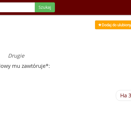
Szukaj
Dodaj do ulubion
Drugie
udowy mu zawtóruje*:
Ha 