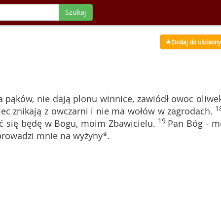
Szukaj
Dodaj do ulubion
 pąków, nie dają plonu winnice, zawiódł owoc oliwek
1
iec znikają z owczarni i nie ma wołów w zagrodach.
19
ć się będę w Bogu, moim Zbawicielu.
Pan Bóg - m
wprowadzi mnie na wyżyny*.