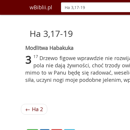
wBiblii.pl
Ha 3,17-19
Modlitwa Habakuka
3
17
Drzewo figowe wprawdzie nie rozwija
pola nie dają żywności, choć trzody ow
mimo to w Panu będę się radować, weseli
siła, uczyni nogi moje podobne jelenim, 
← Ha 2