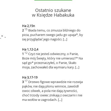
Ostatnio szukane
w Księdze Habakuka
Ha 2,15n
15
2
Biada temu, co zmusza bliźniego do
picia, pucharem swego jadu go upaja*, by
" -
się przyglądać jego nagości. [...]
Ha 1,12-2,4
12
1
Czyż nie jesteś odwieczny, o Panie,
Boże mój Święty, który nie umierasz?* Na
sąd go* przeznaczyłeś, o Panie, Skało
moja, zachowałeś dla wymiaru kary. [...]
Ha 3,17-19
17
3
Drzewo figowe wprawdzie nie rozwija
pąków, nie dają plonu winnice, zawiódł
owoc oliwek, a pola nie dają żywności,
choć trzody owiec znikają z owczarni i nie
ma wołów w zagrodach. [...]