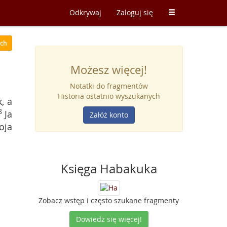
Odkrywaj
Zaloguj się
ych
Możesz więcej!
Notatki do fragmentów
Historia ostatnio wyszukanych
, a
8
Ja
Załóż konto
oja
Księga Habakuka
Zobacz wstęp i często szukane fragmenty
Dowiedz się więcej!