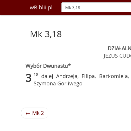
wBiblii.pl
Mk 3,18
DZIAŁALN
JEZUS CUD
Wybór Dwunastu*
3
18
dalej Andrzeja, Filipa, Bartłomiej
Szymona Gorliwego
← Mk 2