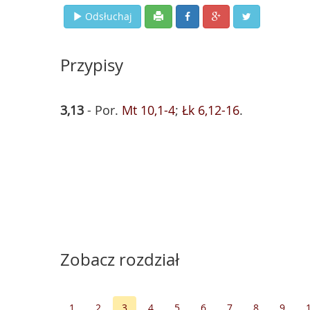
Odsłuchaj
Przypisy
3,13
- Por.
Mt 10,1-4
;
Łk 6,12-16
.
Zobacz rozdział
1
2
3
4
5
6
7
8
9