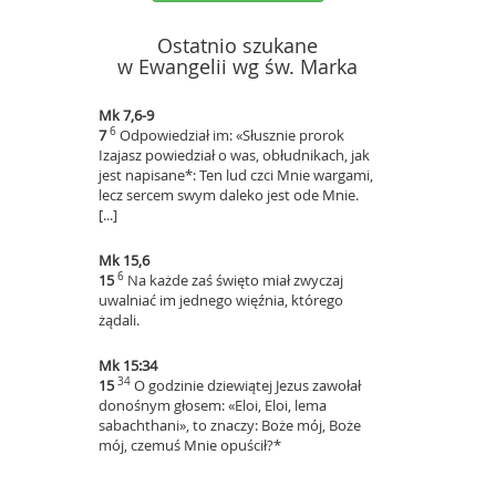
Ostatnio szukane
w Ewangelii wg św. Marka
Mk 7,6-9
6
7
Odpowiedział im: «Słusznie prorok
Izajasz powiedział o was, obłudnikach, jak
jest napisane*: Ten lud czci Mnie wargami,
lecz sercem swym daleko jest ode Mnie.
[...]
Mk 15,6
6
15
Na każde zaś święto miał zwyczaj
uwalniać im jednego więźnia, którego
żądali.
Mk 15:34
34
15
O godzinie dziewiątej Jezus zawołał
donośnym głosem: «Eloi, Eloi, lema
sabachthani», to znaczy: Boże mój, Boże
mój, czemuś Mnie opuścił?*