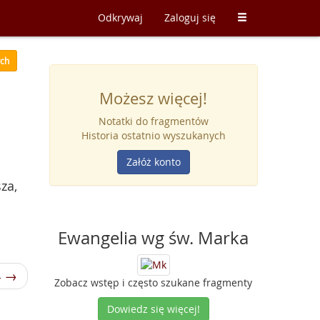
Odkrywaj
Zaloguj się
ych
Możesz więcej!
Notatki do fragmentów
Historia ostatnio wyszukanych
Załóż konto
za,
Ewangelia wg św. Marka
4 →
Zobacz wstęp i często szukane fragmenty
Dowiedz się więcej!