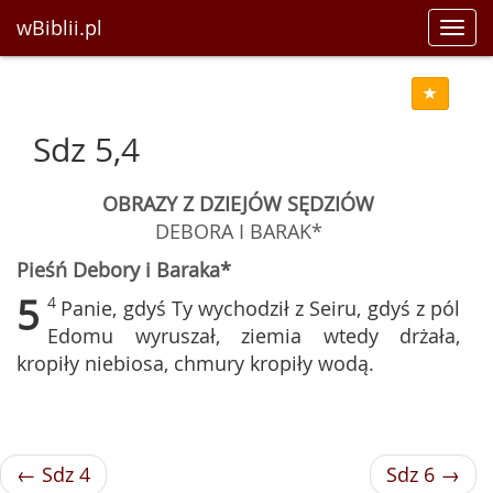
wBiblii.pl
Toggl
navig
Sdz 5,4
OBRAZY Z DZIEJÓW SĘDZIÓW
DEBORA I BARAK*
Pieśń Debory i Baraka*
5
4
Panie, gdyś Ty wychodził z Seiru, gdyś z pól
Edomu wyruszał, ziemia wtedy drżała,
kropiły niebiosa, chmury kropiły wodą.
← Sdz 4
Sdz 6 →