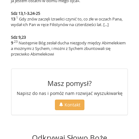
ja jestem ostatni w domu mego ojca».
Sdz 13,1-3.24-25
1
13
Gdy znów zaczęli Izraelici czynić to, co złe w oczach Pana,
wydał ich Pan w ręce Filistynów na czterdzieści lat. [...]
Sdz 9,23
23
9
Następnie Bóg zesłał ducha niezgody między Abimelekiem
a możnymi z Sychem, i możni z Sychem zbuntowali się
przeciwko Abimelekowi
Masz pomysł?
Napisz do nas i pomóż nam rozwijać wyszukiwarkę
Kontakt
Odkrywaj Słowo Boże