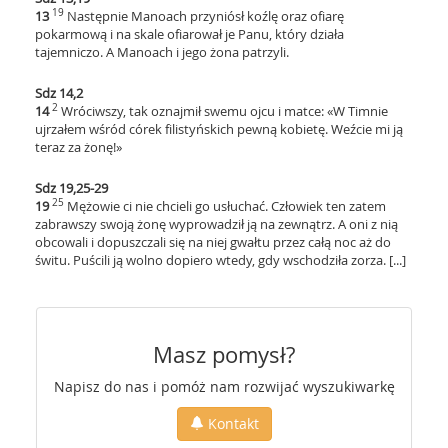
19
13
Następnie Manoach przyniósł koźlę oraz ofiarę
pokarmową i na skale ofiarował je Panu, który działa
tajemniczo. A Manoach i jego żona patrzyli.
Sdz 14,2
2
14
Wróciwszy, tak oznajmił swemu ojcu i matce: «W Timnie
ujrzałem wśród córek filistyńskich pewną kobietę. Weźcie mi ją
teraz za żonę!»
Sdz 19,25-29
25
19
Mężowie ci nie chcieli go usłuchać. Człowiek ten zatem
zabrawszy swoją żonę wyprowadził ją na zewnątrz. A oni z nią
obcowali i dopuszczali się na niej gwałtu przez całą noc aż do
świtu. Puścili ją wolno dopiero wtedy, gdy wschodziła zorza. [...]
Masz pomysł?
Napisz do nas i pomóż nam rozwijać wyszukiwarkę
Kontakt