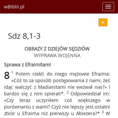
wBiblii.pl
Toggl
navig
Sdz 8,1-3
OBRAZY Z DZIEJÓW SĘDZIÓW
WYPRAWA WOJENNA
Sprawa z Efraimitami
8
1
Potem rzekli do niego mężowie Efraima:
«Cóż to za sposób postępowania z nami, żeś
idąc walczyć z Madianitami nie wezwał nas?» I
2
bardzo się z nim spierali*.
Odpowiedział im:
«Czy teraz uczyniłem coś większego w
porównaniu z wami? Czyż nie lepszy jest ostatni
3
zbiór u Efraima niż pierwszy u Abiezera?*
W