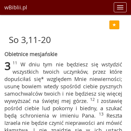
wBiblii.pl
Toggl
navig
So 3,11-20
Obietnice mesjańskie
3
11
W dniu tym nie będziesz się wstydzić
wszystkich twoich uczynków, przez które
dopuściłaś się* względem Mnie niewierności;
usunę bowiem wtedy spośród ciebie pysznych
samochwalców twoich i nie będziesz się więcej
12
wywyższać na świętej mej górze.
I zostawię
pośród ciebie lud pokorny i biedny, a szukać
13
będą schronienia w imieniu Pana.
Reszta
Izraela nie będzie czynić nieprawości ani mówić
kłamstwa. I nie znajdzie się w ich ustach