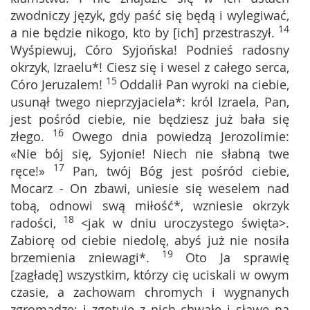
zwodniczy język, gdy paść się będą i wylegiwać,
14
a nie będzie nikogo, kto by [ich] przestraszył.
Wyśpiewuj, Córo Syjońska! Podnieś radosny
okrzyk, Izraelu*! Ciesz się i wesel z całego serca,
15
Córo Jeruzalem!
Oddalił Pan wyroki na ciebie,
usunął twego nieprzyjaciela*: król Izraela, Pan,
jest pośród ciebie, nie będziesz już bała się
16
złego.
Owego dnia powiedzą Jerozolimie:
«Nie bój się, Syjonie! Niech nie słabną twe
17
ręce!»
Pan, twój Bóg jest pośród ciebie,
Mocarz - On zbawi, uniesie się weselem nad
tobą, odnowi swą miłość*, wzniesie okrzyk
18
radości,
<jak w dniu uroczystego święta>.
Zabiorę od ciebie niedolę, abyś już nie nosiła
19
brzemienia zniewagi*.
Oto Ja sprawię
[zagładę] wszystkim, którzy cię uciskali w owym
czasie, a zachowam chromych i wygnanych
zgromadzę; i zgotuję z nich chwałę i sławę na