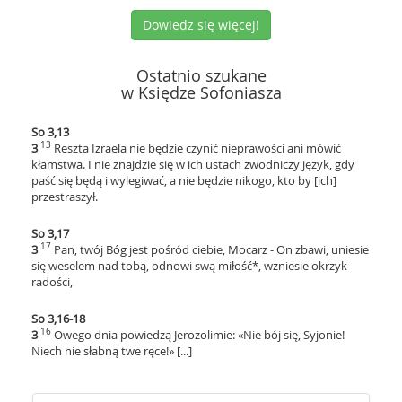
Dowiedz się więcej!
Ostatnio szukane
w Księdze Sofoniasza
So 3,13
13
3
Reszta Izraela nie będzie czynić nieprawości ani mówić
kłamstwa. I nie znajdzie się w ich ustach zwodniczy język, gdy
paść się będą i wylegiwać, a nie będzie nikogo, kto by [ich]
przestraszył.
So 3,17
17
3
Pan, twój Bóg jest pośród ciebie, Mocarz - On zbawi, uniesie
się weselem nad tobą, odnowi swą miłość*, wzniesie okrzyk
radości,
So 3,16-18
16
3
Owego dnia powiedzą Jerozolimie: «Nie bój się, Syjonie!
Niech nie słabną twe ręce!» [...]