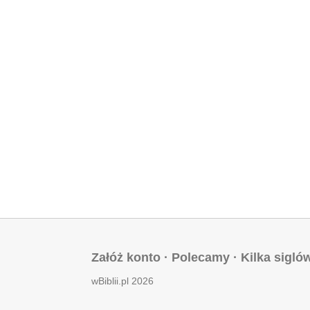
Załóż konto
·
Polecamy
·
Kilka sigló
wBiblii.pl 2026