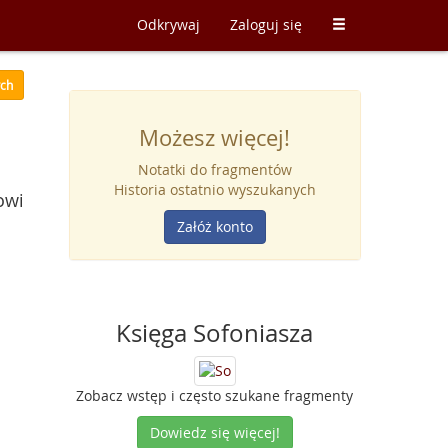
Odkrywaj
Zaloguj się
ych
Możesz więcej!
Notatki do fragmentów
Historia ostatnio wyszukanych
owi
Załóż konto
Księga Sofoniasza
Zobacz wstęp i często szukane fragmenty
Dowiedz się więcej!