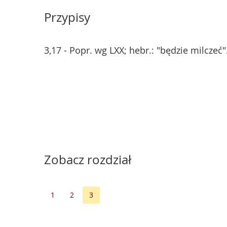
Przypisy
3,17 - Popr. wg LXX; hebr.: "będzie milczeć"
Zobacz rozdział
1
2
3