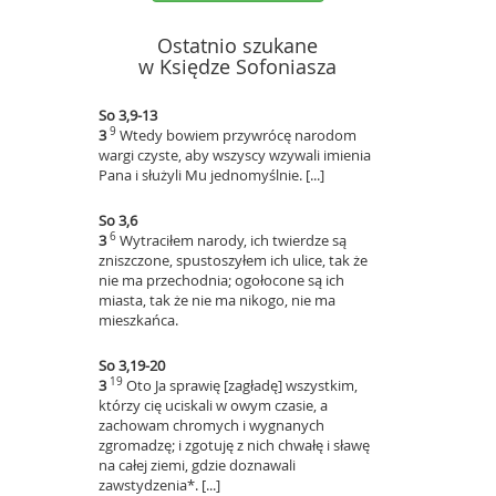
Ostatnio szukane
w Księdze Sofoniasza
So 3,9-13
9
3
Wtedy bowiem przywrócę narodom
wargi czyste, aby wszyscy wzywali imienia
Pana i służyli Mu jednomyślnie. [...]
So 3,6
6
3
Wytraciłem narody, ich twierdze są
zniszczone, spustoszyłem ich ulice, tak że
nie ma przechodnia; ogołocone są ich
miasta, tak że nie ma nikogo, nie ma
mieszkańca.
So 3,19-20
19
3
Oto Ja sprawię [zagładę] wszystkim,
którzy cię uciskali w owym czasie, a
zachowam chromych i wygnanych
zgromadzę; i zgotuję z nich chwałę i sławę
na całej ziemi, gdzie doznawali
zawstydzenia*. [...]