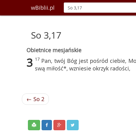
wBiblii.pl
So 3,17
Obietnice mesjańskie
3
17
Pan, twój Bóg jest pośród ciebie, M
swą miłość*, wzniesie okrzyk radości,
← So 2